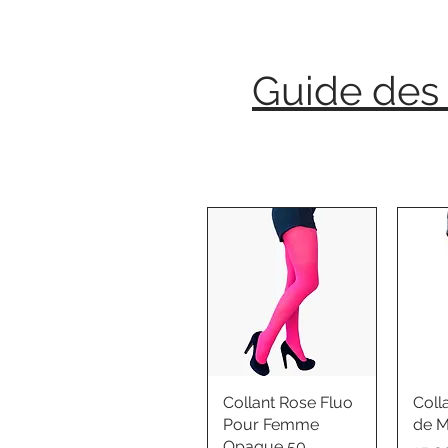
Guide des 
Collant Rose Fluo
Coll
Pour Femme
de M
Opaque 50