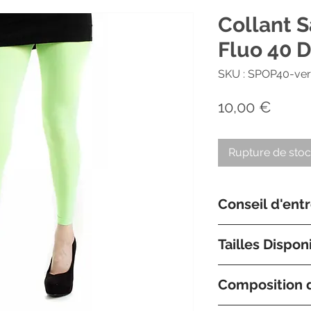
Collant S
Fluo 40 D
SKU : SPOP40-ver
Prix
10,00 €
Rupture de sto
Conseil d'ent
Nous préconisons 
Tailles Dispon
tiède avec un prod
très doux.
Nos collants sont
Composition d
Medium/Large et 
a nous contacter 