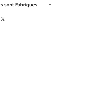
 polyamide 9% elastane
ts sont Fabriques
e en Italie.