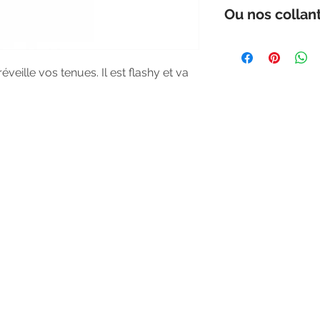
Composition 91 %
tailles.
Ou nos collan
Collection Fabrique
éveille vos tenues. Il est flashy et va