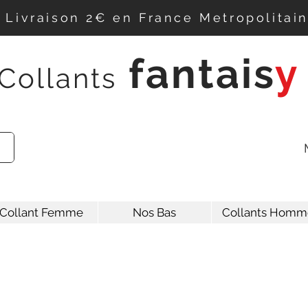
Livraison 2€ en France Metropolitai
f
antais
y
Collants
Collant Femme
Nos Bas
Collants Homm