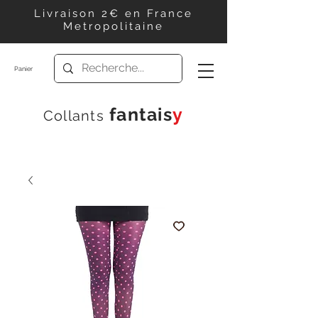
Livraison 2€ en France
Metropolitaine
Panier
f
antais
y
Collants