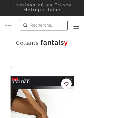
Livraison 2€ en France
Metropolitaine
Panier
f
antais
y
Collants