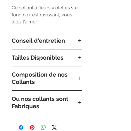
Ce collant à fleurs violettes sur
fond noir est ravissant, vous
allez l'aimer !
Conseil d'entretien
Nous préconisons un lavage à
Tailles Disponibles
la main à l'eau tiède avec un
produit pour linge délicat liquide
Nos collants sont disponible en
très doux.
Composition de nos
small/Medium, Medium/Large
Collants
et Large/X-Large. N'hesitez pas
a nous contacter ou consulter
Composition 95 % polyamide 5%
nos tableaux des tailles.
Ou nos collants sont
elastane
Fabriques
Collection Fabriquee en Italie.