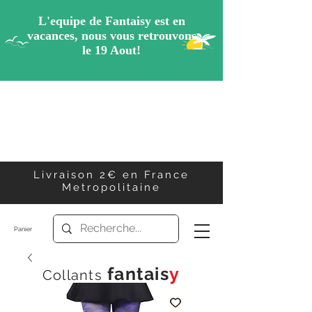
Livraison 2€ en France
Metropolitaine
Panier
f
antais
y
Collants