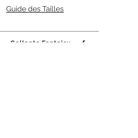
Guide des Tailles
Collants Fantaisy
Accueil
Livraisons et
Nos collections
retours
Notre histoire
Politique de
Contact
boutique
FAQ
Moyens de
paiement
Politique de
cookies
Mentions légales