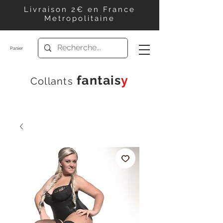
Livraison 2€ en France
Metropolitaine
Panier
f
antais
y
Collants