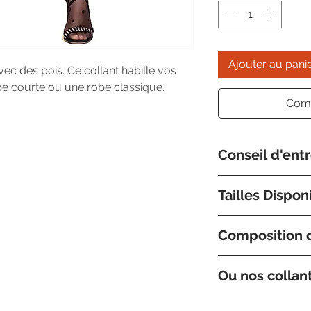
Ajouter au pani
avec des pois. Ce collant habille vos
pe courte ou une robe classique.
Comm
Conseil d'ent
Nous préconisons 
Tailles Dispon
tiède avec un prod
très doux.
Nos collants sont 
Composition d
Medium. N'hesitez
consulter nos tabl
Composition 85% 
Ou nos collan
Collection Fabriq