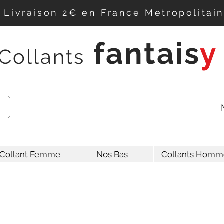
Livraison 2€ en France Metropolitai
f
antais
y
Collants
Collant Femme
Nos Bas
Collants Homm