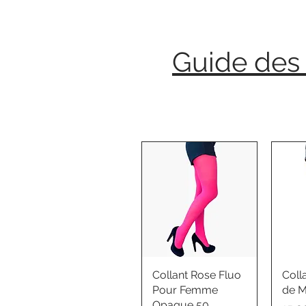
Guide des 
Collant Rose Fluo
Coll
Pour Femme
de M
Opaque 50