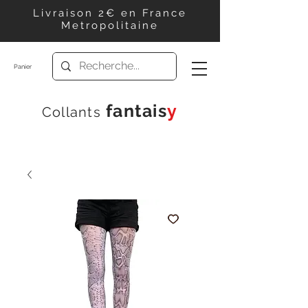
Livraison 2€ en France
Metropolitaine
Panier
f
antais
y
Collants