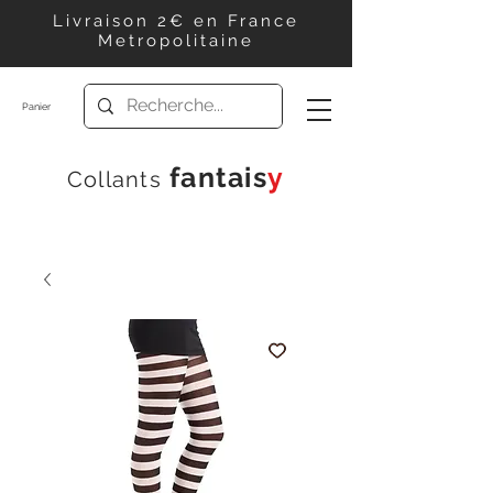
Livraison 2€ en France
Metropolitaine
Panier
f
antais
y
Collants