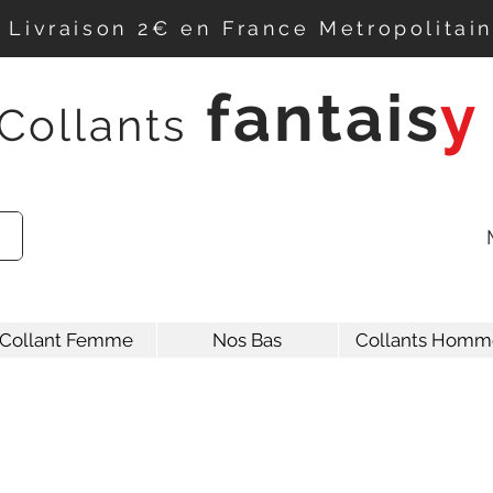
Livraison 2€ en France Metropolitai
f
antais
y
Collants
Collant Femme
Nos Bas
Collants Homm