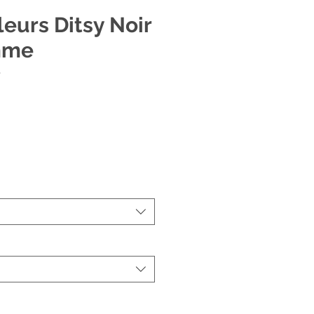
leurs Ditsy Noir
mme
r