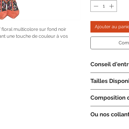
Ajouter au pani
floral multicolore sur fond noir 
ant une touche de couleur à vos 
Comm
Conseil d'ent
Nous préconisons 
Tailles Dispon
tiède avec un prod
très doux.
Nos collants sont
Composition d
Medium/Large et 
a nous contacter 
Composition 95 %
tailles.
Ou nos collan
Collection Fabrique