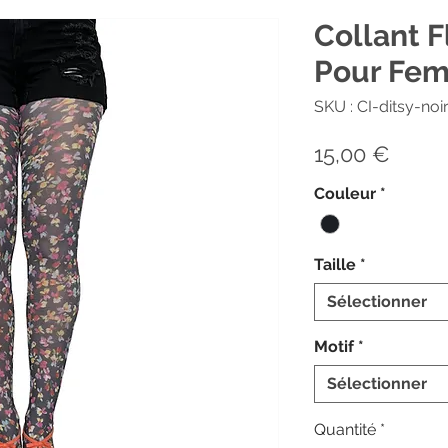
Collant F
Pour Fe
SKU : CI-ditsy-noi
Prix
15,00 €
Couleur
*
Taille
*
Sélectionner
Motif
*
Sélectionner
Quantité
*