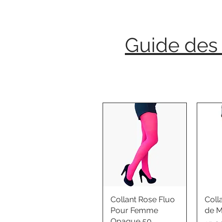
Guide des 
Collant Rose Fluo
Coll
Pour Femme
de M
Opaque 50